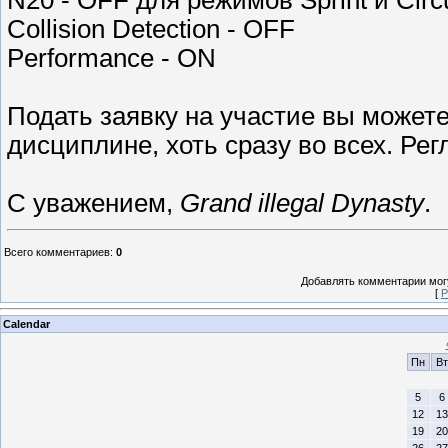
N20 - OFF для режимов Sprint и Circ
Collision Detection - OFF
Performance - ON
Подать заявку на участие вы можете
дисциплине, хоть сразу во всех. Ре
C уважением,
Grand illegal Dynasty
.
Всего комментариев
:
0
Добавлять комментарии могу
[
Р
Calendar
Пн
Вт
5
6
12
13
19
20