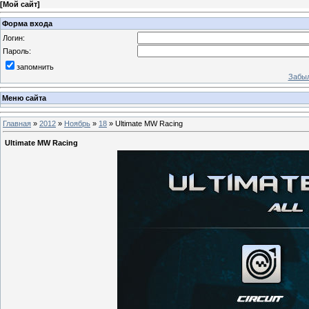
[
Мой сайт
]
Форма входа
Логин:
Пароль:
запомнить
Забыл
Меню сайта
Главная
»
2012
»
Ноябрь
»
18
» Ultimate MW Racing
Ultimate MW Racing