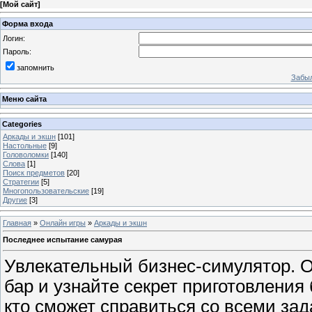
[
Мой сайт
]
Форма входа
Логин:
Пароль:
запомнить
Забыл
Меню сайта
Categories
Аркады и экшн
[101]
Настольные
[9]
Головоломки
[140]
Слова
[1]
Поиск предметов
[20]
Стратегии
[5]
Многопользовательские
[19]
Другие
[3]
Главная
»
Онлайн игры
»
Аркады и экшн
Последнее испытание самурая
Увлекательный бизнес-симулятор. 
бар и узнайте секрет приготовления 
кто сможет справиться со всеми за