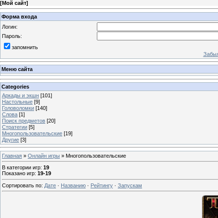
[
Мой сайт
]
Форма входа
Логин:
Пароль:
запомнить
Забыл
Меню сайта
Categories
Аркады и экшн
[101]
Настольные
[9]
Головоломки
[140]
Слова
[1]
Поиск предметов
[20]
Стратегии
[5]
Многопользовательские
[19]
Другие
[3]
Главная
»
Онлайн игры
» Многопользовательские
В категории игр
:
19
Показано игр
:
19-19
Сортировать по
:
Дате
·
Названию
·
Рейтингу
·
Запускам