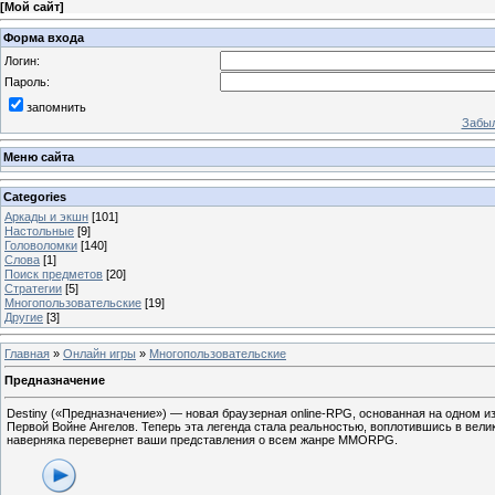
[
Мой сайт
]
Форма входа
Логин:
Пароль:
запомнить
Забыл
Меню сайта
Categories
Аркады и экшн
[101]
Настольные
[9]
Головоломки
[140]
Слова
[1]
Поиск предметов
[20]
Стратегии
[5]
Многопользовательские
[19]
Другие
[3]
Главная
»
Онлайн игры
»
Многопользовательские
Предназначение
Destiny («Предназначение») — новая браузерная online-RPG, основанная на одном и
Первой Войне Ангелов. Теперь эта легенда стала реальностью, воплотившись в вели
наверняка перевернет ваши представления о всем жанре MMORPG.