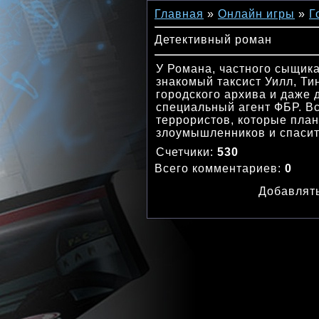
Главная
»
Онлайн игры
»
Г
Детективный роман
У Романа, частного сыщика
знакомый таксист Уилл, Ти
городского архива и даже 
специальный агент ФБР. В
террористов, которые пла
злоумышленников и спасит
Счетчики
:
530
Всего комментариев
:
0
Добавлять