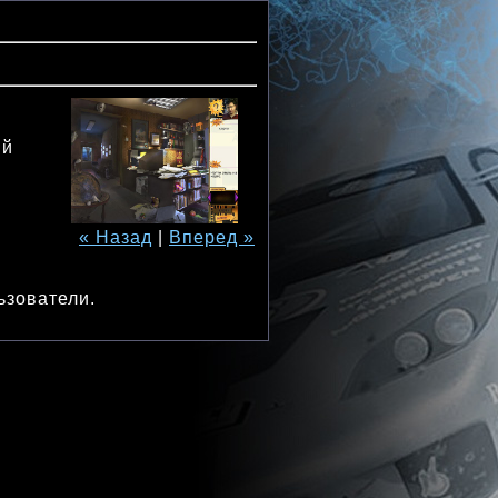
ый
« Назад
|
Вперед »
ьзователи.