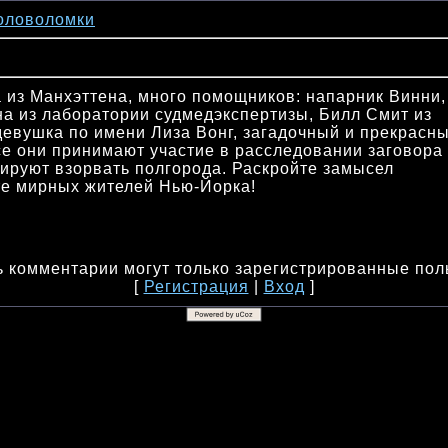
оловоломки
 из Манхэттена, много помощников: напарник Винни,
на из лаборатории судмедэкспертизы, Билл Смит из
девушка по имени Лиза Вонг, загадочный и прекрасн
се они принимают участие в расследовании заговора
нируют взорвать полгорода. Раскройте замысел
е мирных жителей Нью-Йорка!
 комментарии могут только зарегистрированные пол
[
Регистрация
|
Вход
]