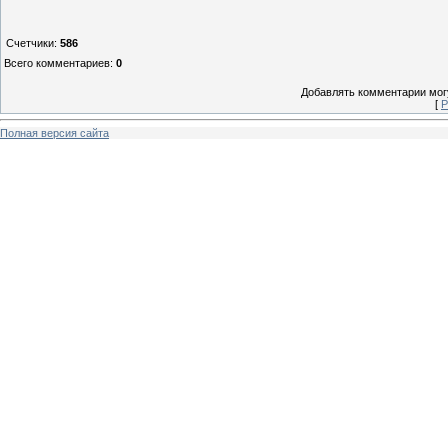
Счетчики
:
586
Всего комментариев
:
0
Добавлять комментарии могу
[
Р
Полная версия сайта