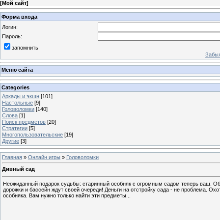
[
Мой сайт
]
Форма входа
Логин:
Пароль:
запомнить
Забыл
Меню сайта
Categories
Аркады и экшн
[101]
Настольные
[9]
Головоломки
[140]
Слова
[1]
Поиск предметов
[20]
Стратегии
[5]
Многопользовательские
[19]
Другие
[3]
Главная
»
Онлайн игры
»
Головоломки
Дивный сад
Неожиданный подарок судьбы: старинный особняк с огромным садом теперь ваш. Обу
дорожки и бассейн ждут своей очереди! Деньги на отстройку сада - не проблема. Охо
особняка. Вам нужно только найти эти предметы...