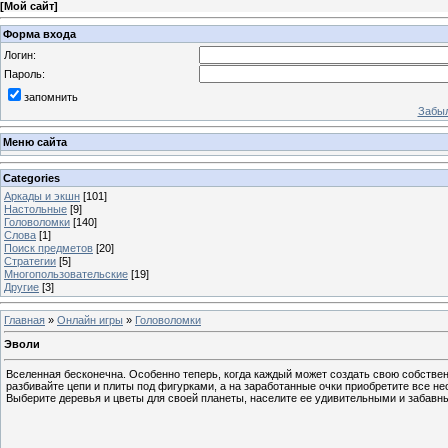
[
Мой сайт
]
Форма входа
Логин:
Пароль:
запомнить
Забыл
Меню сайта
Categories
Аркады и экшн
[101]
Настольные
[9]
Головоломки
[140]
Слова
[1]
Поиск предметов
[20]
Стратегии
[5]
Многопользовательские
[19]
Другие
[3]
Главная
»
Онлайн игры
»
Головоломки
Эволи
Вселенная бесконечна. Особенно теперь, когда каждый может создать свою собстве
разбивайте цепи и плиты под фигурками, а на заработанные очки приобретите все не
Выберите деревья и цветы для своей планеты, населите ее удивительными и забав