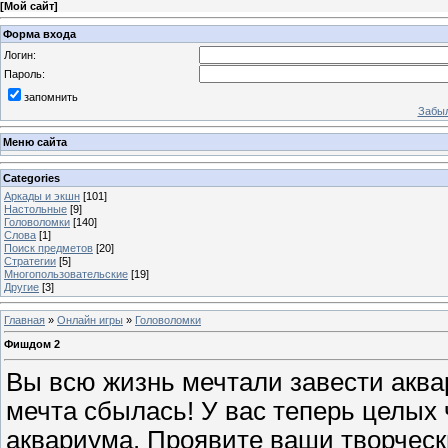
[
Мой сайт
]
Форма входа
Логин:
Пароль:
запомнить
Забыл
Меню сайта
Categories
Аркады и экшн
[101]
Настольные
[9]
Головоломки
[140]
Слова
[1]
Поиск предметов
[20]
Стратегии
[5]
Многопользовательские
[19]
Другие
[3]
Главная
»
Онлайн игры
»
Головоломки
Фишдом 2
Вы всю жизнь мечтали завести акв
мечта сбылась! У вас теперь целых
аквариума. Проявите ваши творческ