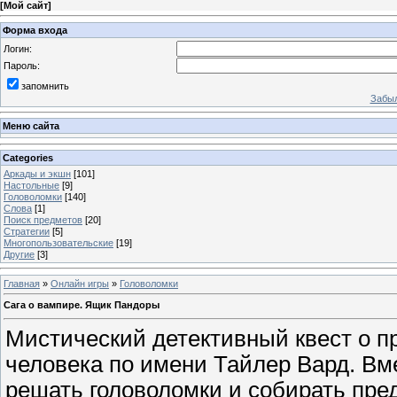
[
Мой сайт
]
Форма входа
Логин:
Пароль:
запомнить
Забыл
Меню сайта
Categories
Аркады и экшн
[101]
Настольные
[9]
Головоломки
[140]
Слова
[1]
Поиск предметов
[20]
Стратегии
[5]
Многопользовательские
[19]
Другие
[3]
Главная
»
Онлайн игры
»
Головоломки
Сага о вампире. Ящик Пандоры
Мистический детективный квест о п
человека по имени Тайлер Вард. Вм
решать головоломки и собирать пре