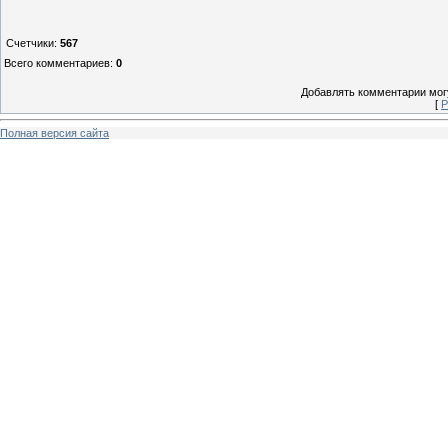
Счетчики
:
567
Всего комментариев
:
0
Добавлять комментарии могу
[
Р
Полная версия сайта