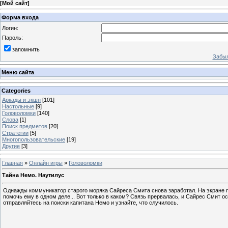
[
Мой сайт
]
Форма входа
Логин:
Пароль:
запомнить
Забыл
Меню сайта
Categories
Аркады и экшн
[101]
Настольные
[9]
Головоломки
[140]
Слова
[1]
Поиск предметов
[20]
Стратегии
[5]
Многопользовательские
[19]
Другие
[3]
Главная
»
Онлайн игры
»
Головоломки
Тайна Немо. Наутилус
Однажды коммуникатор старого моряка Сайреса Смита снова заработал. На экране 
помочь ему в одном деле... Вот только в каком? Связь прервалась, и Сайрес Смит 
отправляйтесь на поиски капитана Немо и узнайте, что случилось.