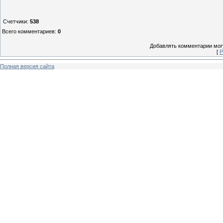
Счетчики
:
538
Всего комментариев
:
0
Добавлять комментарии могу
[
Р
Полная версия сайта