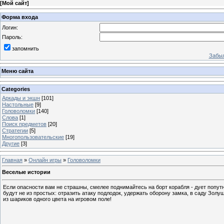
[
Мой сайт
]
Форма входа
Логин:
Пароль:
запомнить
Забыл
Меню сайта
Categories
Аркады и экшн
[101]
Настольные
[9]
Головоломки
[140]
Слова
[1]
Поиск предметов
[20]
Стратегии
[5]
Многопользовательские
[19]
Другие
[3]
Главная
»
Онлайн игры
»
Головоломки
Веселые истории
Если опасности вам не страшны, смелее поднимайтесь на борт корабля - дует попут
будут не из простых: отразить атаку подлодок, удержать оборону замка, в саду Зол
из шариков одного цвета на игровом поле!