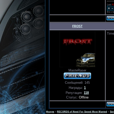
Last
K
Кто ст
FROST
Дата:
Time
MasteRaser
Сообщений:
145
Награды:
1
Репутация:
118
Статус:
Offline
Форум
»
RECORDS of Need For Speed Most Wanted
»
Spr