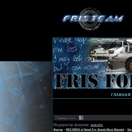
ГЛАВНАЯ
1
Страница
1
из
1
Модератор форума:
MrBUXPb
Форум
»
RECORDS of Need For Speed Most Wanted
»
Spr