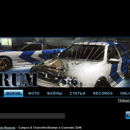
ФОРУМ
ФОТО
ФАЙЛЫ
СТАТЬИ
RECORDS
ONL
Новые
int Records
»
Campus & Chancellor|Кампус и Советник 11/46