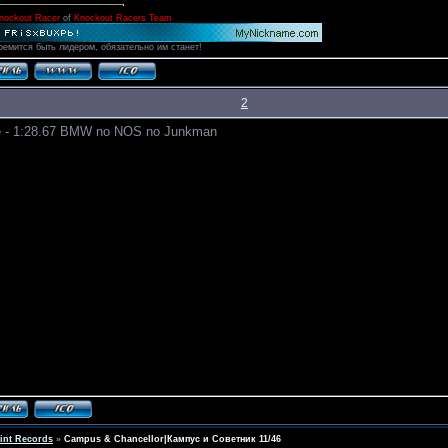
nockout Racer
of
Knockout Racers Team
ремится быть лидером, обязательно им станет!
 Четверг, 16.06.2011, 10:44 | Сообщение #
2
 - 1:28.67 BMW no NOS no Junkman
int Records
»
Campus & Chancellor|Кампус и Советник 11/46