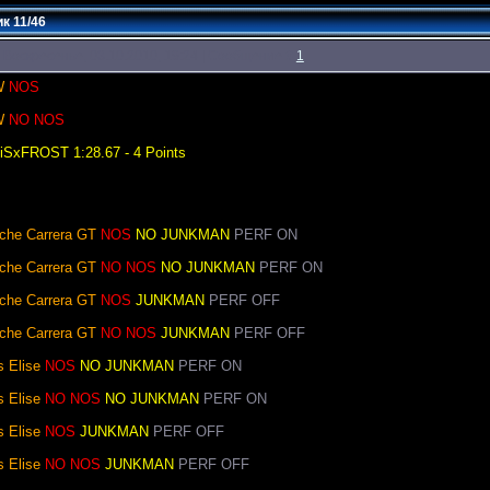
к 11/46
 Воскресенье, 03.10.2010, 19:24 | Сообщение #
1
W
NOS
W
NO NOS
iSxFROST 1:28.67 - 4 Points
che Carrera GT
NOS
NO JUNKMAN
PERF ON
che Carrera GT
NO NOS
NO JUNKMAN
PERF ON
che Carrera GT
NOS
JUNKMAN
PERF OFF
che Carrera GT
NO NOS
JUNKMAN
PERF OFF
s Elise
NOS
NO JUNKMAN
PERF ON
s Elise
NO NOS
NO JUNKMAN
PERF ON
s Elise
NOS
JUNKMAN
PERF OFF
s Elise
NO NOS
JUNKMAN
PERF OFF