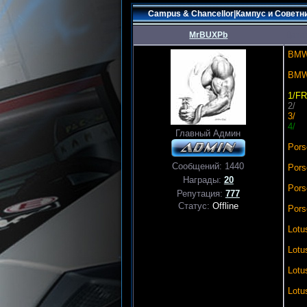
Campus & Chancellor|Кампус и Советни
MrBUXPb
Дата:
BM
BM
1/FR
2/
3/
4/
Главный Админ
Pors
Сообщений:
1440
Pors
Награды:
20
Pors
Репутация:
777
Статус:
Offline
Pors
Lotu
Lotu
Lotu
Lotu