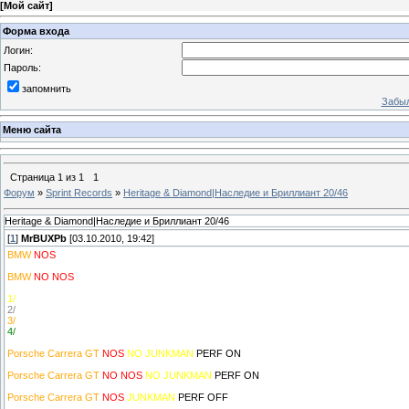
[
Мой сайт
]
Форма входа
Логин:
Пароль:
запомнить
Забыл
Меню сайта
Страница
1
из
1
1
Форум
»
Sprint Records
»
Heritage & Diamond|Наследие и Бриллиант 20/46
Heritage & Diamond|Наследие и Бриллиант 20/46
[
1
]
MrBUXPb
[03.10.2010, 19:42]
BMW
NOS
BMW
NO NOS
1/
2/
3/
4/
Porsche Carrera GT
NOS
NO JUNKMAN
PERF ON
Porsche Carrera GT
NO NOS
NO JUNKMAN
PERF ON
Porsche Carrera GT
NOS
JUNKMAN
PERF OFF