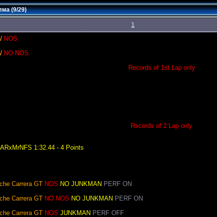
ма (9/29)
 Воскресенье, 03.10.2010, 19:22 | Сообщение #
1
W
NOS
W
NO NOS
Records of 1st Lap only
Records of 2 Lap only
ARxMrNFS 1:32.44 - 4 Points
che Carrera GT
NOS
NO JUNKMAN
PERF ON
che Carrera GT
NO NOS
NO JUNKMAN
PERF ON
che Carrera GT
NOS
JUNKMAN
PERF OFF