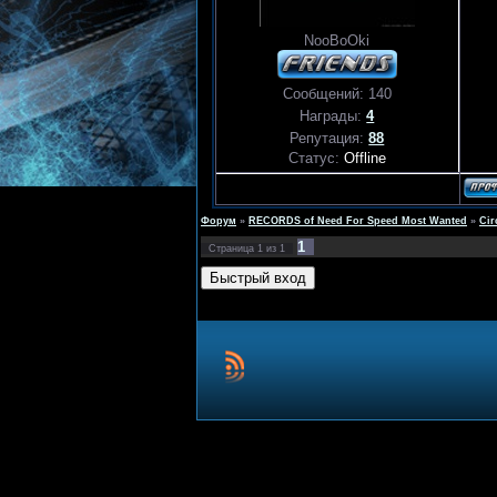
NooBoOki
Сообщений:
140
Награды:
4
Репутация:
88
Статус:
Offline
Форум
»
RECORDS of Need For Speed Most Wanted
»
Cir
1
Страница
1
из
1