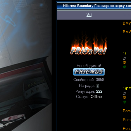
Hilcrest Boundary|Граница по верху хол
Val
Дата:
BM
BM
1/
2/
3/
Непобедимый
4/
Сообщений:
3658
Награды:
8
1/FE
Репутация:
222
2/
Статус:
Offline
3/
4/
Pors
Pors
Pors