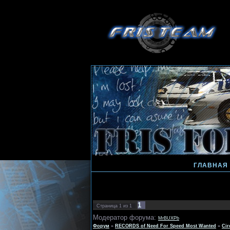
ГЛАВНАЯ
1
Страница
1
из
1
Модератор форума:
MrBUXPb
Форум
»
RECORDS of Need For Speed Most Wanted
»
Cir