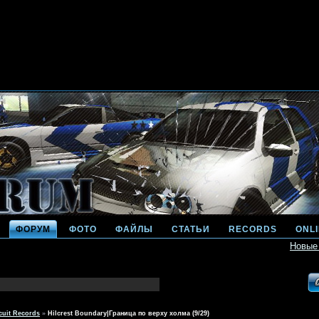
ФОРУМ
ФОТО
ФАЙЛЫ
СТАТЬИ
RECORDS
ONL
Новые
cuit Records
»
Hilcrest Boundary|Граница по верху холма (9/29)