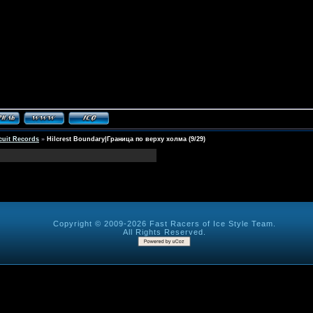
cuit Records
»
Hilcrest Boundary|Граница по верху холма (9/29)
Copyright © 2009-2026 Fast Racers of Ice Style Team.
All Rights Reserved.