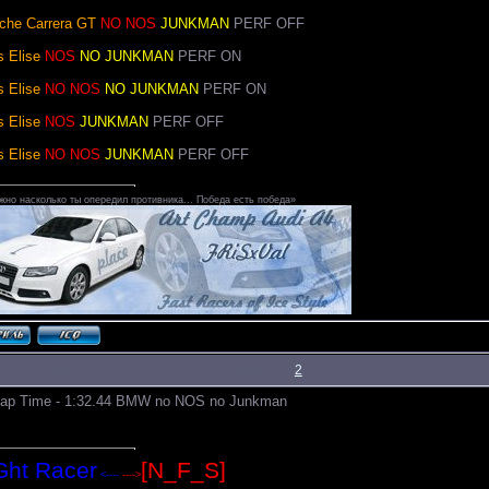
che Carrera GT
NO NOS
JUNKMAN
PERF OFF
s Elise
NOS
NO JUNKMAN
PERF ON
s Elise
NO NOS
NO JUNKMAN
PERF ON
s Elise
NOS
JUNKMAN
PERF OFF
s Elise
NO NOS
JUNKMAN
PERF OFF
но насколько ты опередил противника... Победа есть победа»
 Воскресенье, 04.09.2011, 16:23 | Сообщение #
2
lap Time - 1:32.44 BMW no NOS no Junkman
Ght Racer
[N_F_S]
<----
---->