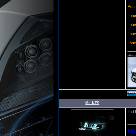
Pors
Lotu
Lotu
Lotu
Lotu
«Неваж
Mr_NFS
Дата:
2nd 
Ni