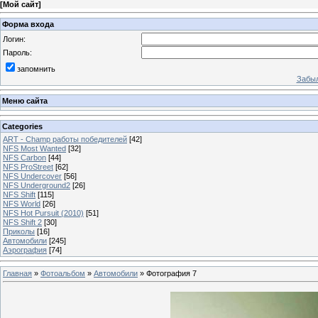
[
Мой сайт
]
Форма входа
Логин:
Пароль:
запомнить
Забыл
Меню сайта
Categories
ART - Champ работы победителей
[42]
NFS Most Wanted
[32]
NFS Carbon
[44]
NFS ProStreet
[62]
NFS Undercover
[56]
NFS Underground2
[26]
NFS Shift
[115]
NFS World
[26]
NFS Hot Pursuit (2010)
[51]
NFS Shift 2
[30]
Приколы
[16]
Автомобили
[245]
Аэрография
[74]
Главная
»
Фотоальбом
»
Автомобили
» Фотография 7