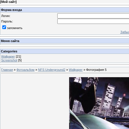
[
Мой сайт
]
Форма входа
Логин:
Пароль:
запомнить
Забыл
Меню сайта
Categories
Wallpaper
[21]
Screenshot
[5]
Главная
»
Фотоальбом
»
NFS Underground2
»
Wallpaper
» Фотография 5